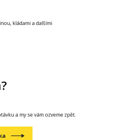
nou, kládami a dalšími
m?
távku a my se vám ozveme zpět.
vka