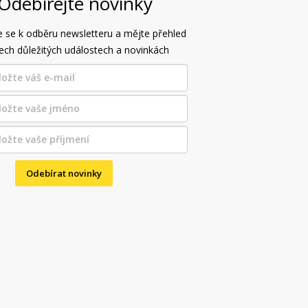
Odebírejte novinky
e se k odběru newsletteru a mějte přehled
ech důležitých událostech a novinkách
Odebírat novinky