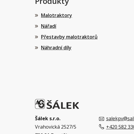
Produkty
Malotraktory
Nářadí
Přestavby malotraktorů
Náhradní díly
Šálek s.r.o.
salekpv@sal
Vrahovická 2527/5
+420 582 33