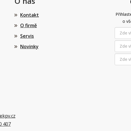
O nás
Přihlast
Kontakt
o vš
O firmě
Servis
Novinky
ekpv.cz
0 407