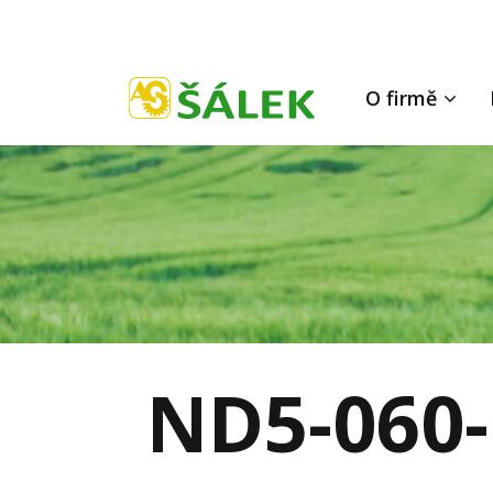
O firmě
ND5-060