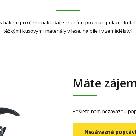
hákem pro čelní nakladače je určen pro manipulaci s kulati
těžkými kusovými materiály v lese, na pile i v zemědělství.
Máte záje
Pošlete nám nezávazou pop
Nezávazná poptá